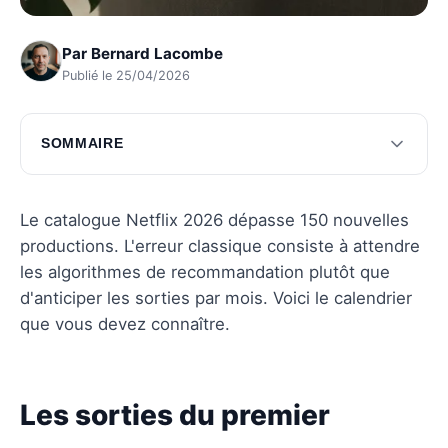
Par
Bernard Lacombe
Publié le 25/04/2026
SOMMAIRE
Les sorties du premier semestre 2026
Les sorties du second semestre 2026
Le catalogue Netflix 2026 dépasse 150 nouvelles
productions. L'erreur classique consiste à attendre
Questions fréquentes
les algorithmes de recommandation plutôt que
d'anticiper les sorties par mois. Voici le calendrier
que vous devez connaître.
Les sorties du premier