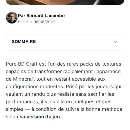
Par
Bernard Lacombe
Publié le 06/06/2026
SOMMAIRE
Préparer votre jeu pour Pure BD Craft
Télécharger Pure BD Craft
Pure BD Craft est l'un des rares packs de textures
capables de transformer radicalement l'apparence
Installer Pure BD Craft dans Minecraft
de Minecraft tout en restant accessible aux
Résoudre les problèmes courants
configurations modestes. Prisé par les joueurs qui
veulent un rendu plus réaliste sans sacrifier les
Questions fréquentes
performances, il s'installe en quelques étapes
simples — à condition de suivre la bonne méthode
selon
sa version du jeu
.