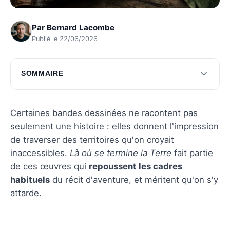
Par
Bernard Lacombe
Publié le 22/06/2026
SOMMAIRE
L'univers captivant de la BD
Les personnages principaux
Certaines bandes dessinées ne racontent pas
seulement une histoire : elles donnent l'impression
Les thèmes abordés
de traverser des territoires qu'on croyait
L'impact visuel de la BD
inaccessibles.
Là où se termine la Terre
fait partie
de ces œuvres qui
repoussent les cadres
Réception et critiques
habituels
du récit d'aventure, et méritent qu'on s'y
Questions fréquentes
attarde.