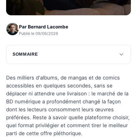
Par
Bernard Lacombe
Publié le 09/06/2026
SOMMAIRE
Choisir la plateforme idéale
Optimiser votre expérience de lecture
Des milliers d'albums, de mangas et de comics
accessibles en quelques secondes, sans se
Explorer des genres variés
déplacer ni attendre une livraison : le marché de la
Questions fréquentes
BD numérique a profondément changé la façon
dont les lecteurs consomment leurs œuvres
préférées. Reste à savoir quelle plateforme choisir,
quel format privilégier et comment tirer le meilleur
parti de cette offre pléthorique.