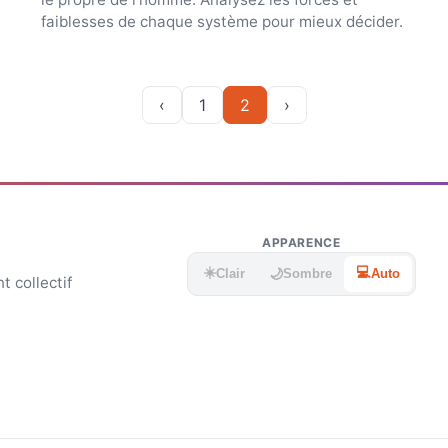
faiblesses de chaque système pour mieux décider.
‹
1
2
›
APPARENCE
☀️
💻
🌙
Clair
Sombre
Auto
 collectif