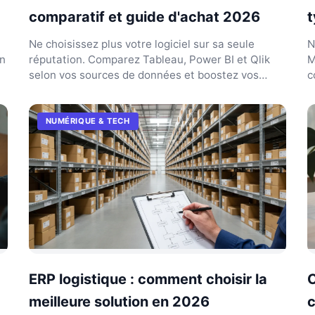
comparatif et guide d'achat 2026
t
Ne choisissez plus votre logiciel sur sa seule
N
en
réputation. Comparez Tableau, Power BI et Qlik
M
selon vos sources de données et boostez vos
c
analyses en 2026.
d
NUMÉRIQUE & TECH
ERP logistique : comment choisir la
C
meilleure solution en 2026
c