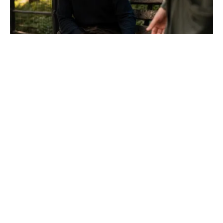
Comment ne plus être un geek : changez
d'image et de vie
Marre d'être catalogué ? Découvrez comment sortir de
l'isolement social, changer le regard des autres et vous
épanouir pleinement sans renier vos passions.
L'Université Ouvrière
Émancipation par la connaissance et l'engagement