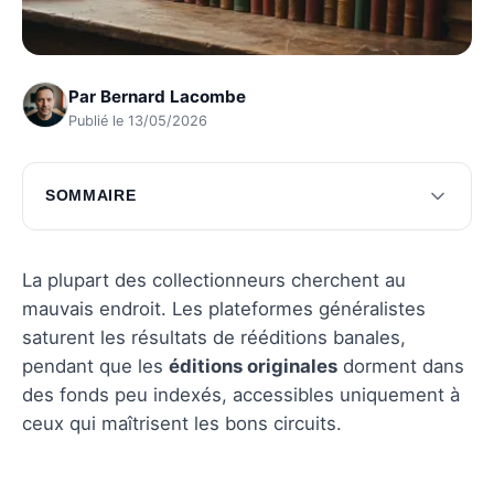
Par
Bernard Lacombe
Publié le 13/05/2026
SOMMAIRE
La magie des bibliothèques méconnues
L'évasion littéraire à l'étranger
La plupart des collectionneurs cherchent au
mauvais endroit. Les plateformes généralistes
Questions fréquentes
saturent les résultats de rééditions banales,
pendant que les
éditions originales
dorment dans
des fonds peu indexés, accessibles uniquement à
ceux qui maîtrisent les bons circuits.