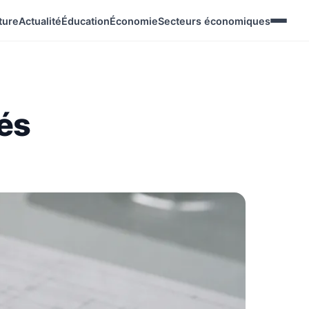
ture
Actualité
Éducation
Économie
Secteurs économiques
hés