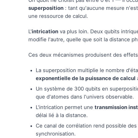
Un qubit ne choisit pas entre 0 et 1 — il occ
superposition
: tant qu'aucune mesure n'est
une ressource de calcul.
L'
intrication
va plus loin. Deux qubits intriq
modifie l'autre, quelle que soit la distance p
Ces deux mécanismes produisent des effets 
La superposition multiplie le nombre d'éta
exponentielle de la puissance de calcul
Un système de 300 qubits en superpositi
que d'atomes dans l'univers observable.
L'intrication permet une
transmission inst
délai lié à la distance.
Ce canal de corrélation rend possible des 
synchronisation.