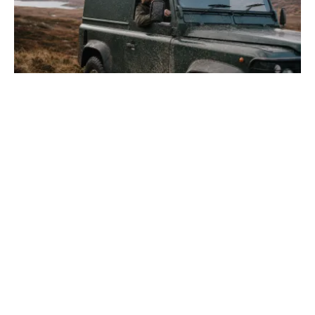
Land Rover : l'histoire et les modèles de la
marque culte
Découvrez l'évolution du constructeur britannique, du
premier Série I aux nouveaux Range Rover électriques.
Explorez les secrets de sa robustesse légendair...