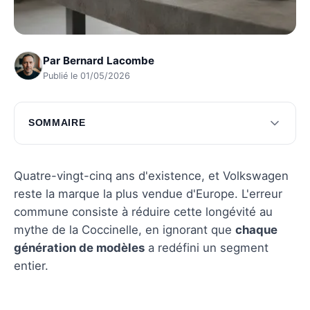
Par
Bernard Lacombe
Publié le 01/05/2026
SOMMAIRE
Les icônes automobiles de Volkswagen
L'impact des modèles récents de Volkswagen
Quatre-vingt-cinq ans d'existence, et Volkswagen
reste la marque la plus vendue d'Europe. L'erreur
Questions fréquentes
commune consiste à réduire cette longévité au
mythe de la Coccinelle, en ignorant que
chaque
génération de modèles
a redéfini un segment
entier.