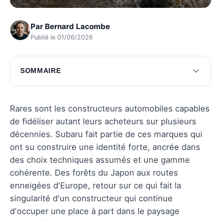
Par
Bernard Lacombe
Publié le 01/06/2026
SOMMAIRE
Les origines de Subaru
Modèles emblématiques de Subaru
Rares sont les constructeurs automobiles capables
de fidéliser autant leurs acheteurs sur plusieurs
Positionnement actuel de Subaru
décennies. Subaru fait partie de ces marques qui
Subaru et l'avenir
ont su construire une identité forte, ancrée dans
des choix techniques assumés et une gamme
Conclusion sur Subaru
cohérente. Des forêts du Japon aux routes
Questions fréquentes
enneigées d'Europe, retour sur ce qui fait la
singularité d'un constructeur qui continue
d'occuper une place à part dans le paysage